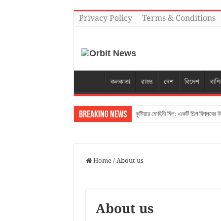
Privacy Policy
Terms & Conditions
কলকাতা
রাজ্য
দেশ
বিদেশ
বাণি
Breaking News
কুষ্টিয়ার মোহিনী মিল: একটি শিল্প বিপ্লবের 
বাঙালির ইতিহাসের এক বিষণ্ণ অধ্যায়: ধান
ইতিহাসের ধুলোমাখা পথরেখা: কলকাতা থে
Home
/
About us
পশ্চিমের হাওয়া ও বাঙালির পলায়ন: জোসিডি
বারাণসীর হৃদস্পন্দনে এক টুকরো বাংলা: ব
নীল পাহাড় আর বুনো অরণ্যের কাব্য: বেতল
About us
সুবর্ণরেখার বাঁকে বিভূতি-স্মৃতি: তিলোত্