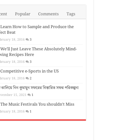
cent
Popular
Comments
Tags
Learn How to Sample and Produce the
ect Beat
bruary 18, 2016
3
We’ll Just Leave These Absolutely Mind-
wing Recipes Here
bruary 18, 2016
3
Competitive e-Sports in the US
bruary 18, 2016
2
 ঝালিয়ে নিন কুমায়ুন সফরের বিস্তারিত সফর পরিকল্পনা
vember 15, 2021
1
The Music Festivals You shouldn’t Miss
bruary 18, 2016
1