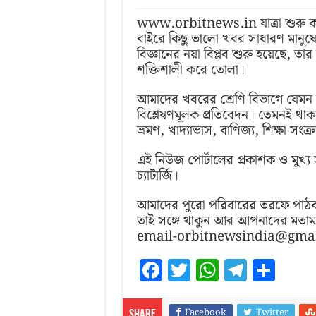
কালিকাপুরের ডাচ কবরস্থান: কাশিমবাজারের ব
www.orbitnews.in যাত্রা শুরু কর
ধান্যকুড়িয়া বল্লভ বাড়ি: বাংলার বুকে এক 
বাইরে কিছু ভালো খবর সাধারণ মানুষের
বিজ্ঞানের নয়া বিপ্লব শুরু হয়েছে, তা
হো রাজবংশের দুর্গ: বিশাল পাথরের গাঁথুনি
শক্তিশালী করে তোলা।
আমাদের খবরের শ্রেণি বিভাগে যেমন 
বিশ্লেষণমূলক প্রতিবেদন। তেমনই থাকবে
ভ্রমণ, খাদ্যাভাস, বাণিজ্য, শিক্ষা সংক্র
এই নিউজ পোর্টালের প্রকাশক ও মুখ্য সম্প
চ্যাটার্জি।
আমাদের পুরো পরিবারের তরফে পাঠ
তাই সঙ্গে থাকুন আর আপনাদের মতা
email-orbitnewsindia@gma
F
T
W
T
S
a
w
h
el
h
c
itt
at
e
a
Facebook
Twitter
Share