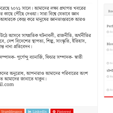
ুকে বিস্মৃত ওলন্দাজ ইতিহাসের শেষ চিহ্ন
েছে ২০২১ সালে। আমাদের লক্ষ্য প্রথাগত খবরের
ইউরোপীয় দুর্গের উপাখ্যান
Re
 কাছে পৌঁছে দেওয়া। সারা বিশ্বে যেভাবে জ্ঞান
র আধারকে কেন্দ্র করে মানুষের জ্ঞানভাণ্ডারকে আরও
তে গড়া ভিয়েতনামের এক বিস্ময়
Perf
Fe
উঠে আসবে সাম্প্রতিক ঘটনাবলী, রাজনীতি, অর্থনীতির
, দেশ বিদেশের স্থাপত্য, শিল্প, সাংস্কৃতি, ইতিহাস,
Blo
ান্ত নানা প্রতিবেদন।
Fe
াদক- পূর্ণেন্দু ব্যানার্জি, ফিচার সম্পাদক- স্বাতী
Fe
চটপট
কদের অনুরোধ, আপনারাও আমাদের পরিবারের অংশ
No
মত আমাদের জানাতে থাকুন।
il.com
Fe
Stumbleupon
LinkedIn
Pinterest