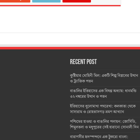
Recent Post
কুষ্টিয়ার মোহিনী মিল: একটি শিল্প বিপ্লবের উত্থান
ও ট্র্যাজিক পতন
বাঙালির ইতিহাসের এক বিষণ্ণ অধ্যায়: ধানমন্ডি
৩২ নম্বরের উত্থান ও পতন
ইতিহাসের ধুলোমাখা পথরেখা: কলকাতা থেকে
সাসারাম ও রোহতাসগড় ভ্রমণ আখ্যান
পশ্চিমের হাওয়া ও বাঙালির পলায়ন: জোসিডি,
শিমুলতলা ও মধুপুরের সেই হারানো সোনালী দিন
বারাণসীর হৃদস্পন্দনে এক টুকরো বাংলা: