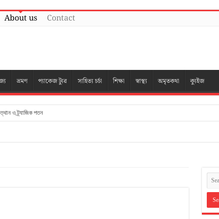
About us
Contact
জ্য
ভ্রমণ
প্যাকেজ ট্যুর
সাহিত্য চর্চা
শিক্ষা
স্বাস্থ্য
অমৃতকথা
ক্যুইজ
উত্থান ও ট্র্যাজিক পতন
মন্ডি ৩২ নম্বরের উত্থান ও পতন
কে সাসারাম ও রোহতাসগড় ভ্রমণ আখ্যান
, শিমুলতলা ও মধুপুরের সেই হারানো সোনালী দিন
াঙালিটোলার আদি ও অন্ত
া, নেতারহাট ও কেচকির পথে
তমার নাগালে এক আরণ্যক আখ্যান