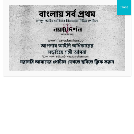
Close
About Orbit News
Previous
মঁ-সাঁ-মিশেল: ইংলিশ চ্যানেলের বুকে এক
বিস্ময়কর দ্বীপ দুর্গ
Next
হিউ স্মৃতিস্তম্ভ কমপ্লেক্স: গুয়েন
রাজবংশের রাজকীয় আভিজাত্য ও
ইতিহাসের উপাখ্যান